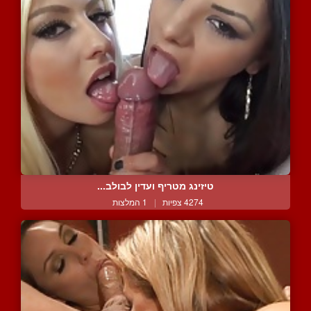
טיזינג מטריף ועדין לבולב...
4274 צפיות
|
1 המלצות