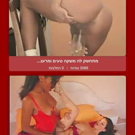
מתחשק לה משקה טעים ומרענ...
3988 צפיות
|
0 המלצות