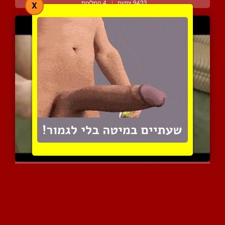
9433 צפיות
|
4 המלצות
X
נשים בולעות זרע אוסף קינ...
10517 צפיות
|
5 המלצות