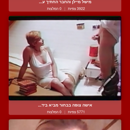
מישל מיילן והחבר החתיך ע...
3922 צפיות
|
0 המלצות
אישה צופה בבחור מביא ביד...
5771 צפיות
|
0 המלצות