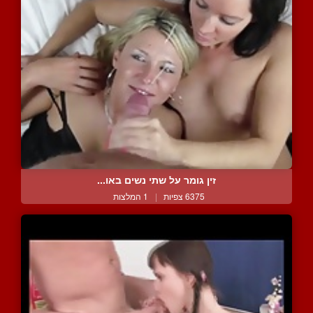
זין גומר על שתי נשים באו...
6375 צפיות
|
1 המלצות