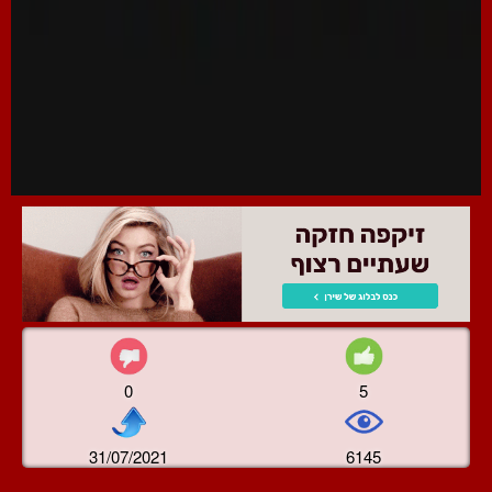
0
5
31/07/2021
6145