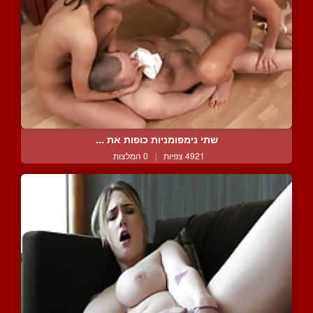
שתי נימפומניות כופות את ...
4921 צפיות
|
0 המלצות