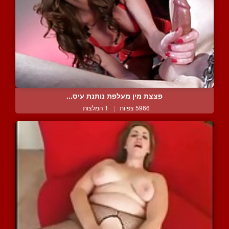
פצצת מין מעלפת נותנת עיס...
5966 צפיות
|
1 המלצות