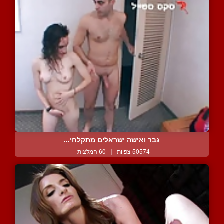
גבר ואישה ישראלים מתקלחי...
50574 צפיות
|
60 המלצות