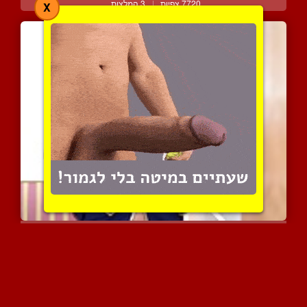
7720 צפיות
|
3 המלצות
X
הדיילת הבומבסטית מציגה ח...
4650 צפיות
|
1 המלצות