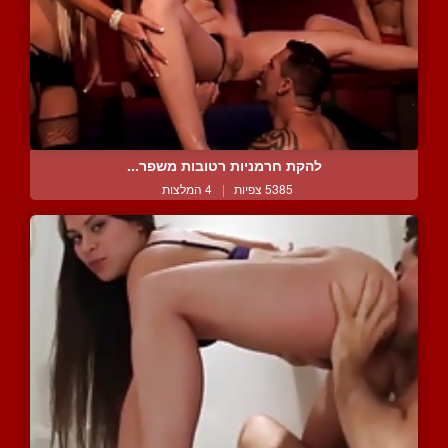
להקת חרמניות רטובות משפר...
5385 צפיות
|
4 המלצות