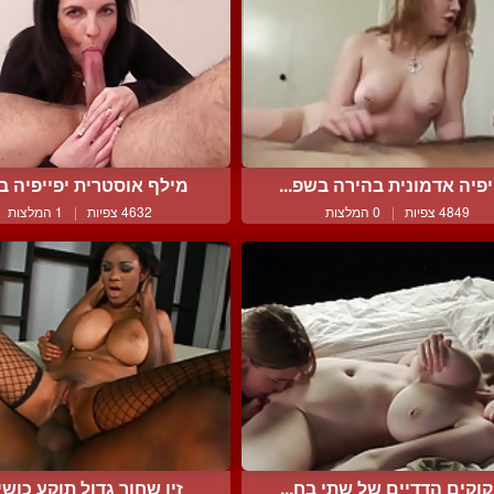
יפיה אדמונית בהירה בשפ...
מילף אוסטרית יפייפיה בא
4849 צפיות
|
0 המלצות
4632 צפיות
|
1 המלצות
קוקים הדדיים של שתי בח...
זין שחור גדול תוקע כושית