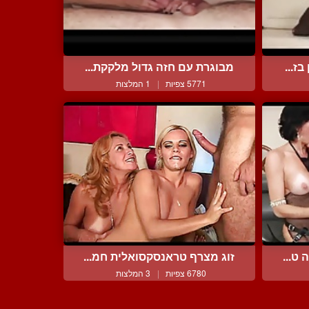
ז...
מבוגרת עם חזה גדול מלקקת...
5771 צפיות
|
1 המלצות
ט...
זוג מצרף טראנסקסואלית חמ...
6780 צפיות
|
3 המלצות