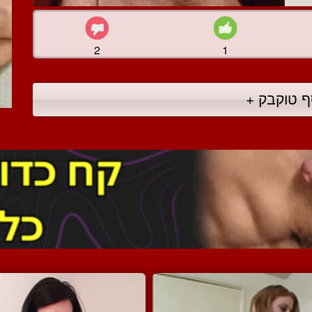
2
1
ף טוקבק +