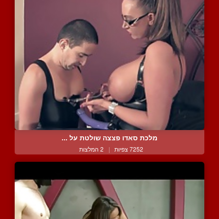
מלכת סאדו פצצה שולטת על ...
7252 צפיות
|
2 המלצות