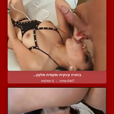
בחורה קינקית וסקסית מלקק...
6447 צפיות
|
5 המלצות