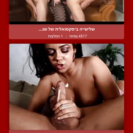
שלישייה ביסקסואלית של שנ...
4517 צפיות
|
1 המלצות