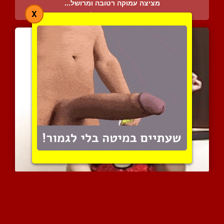
מציצה עמוקה רטובה ומרושל...
X
7768 צפיות
|
1 המלצות
היא אוהבת שממשמשים לה את...
3759 צפיות
|
0 המלצות