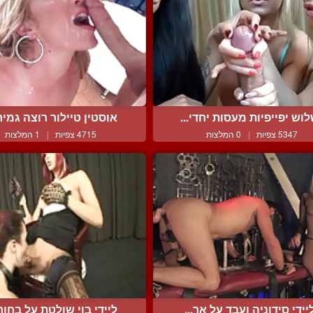
וש יפייפיות מעסות יחדי...
אוסטין טיילור רוצה גמירה
5347 צפיות
|
0 המלצות
4715 צפיות
|
1 המלצות
יידי סידוניה ועבד על אר...
ליידי בוי שולטת על בחורה