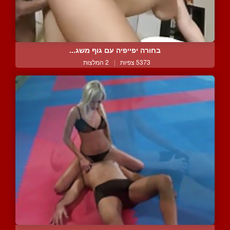
בחורה יפייפיה עם גוף משג...
5373 צפיות
|
2 המלצות