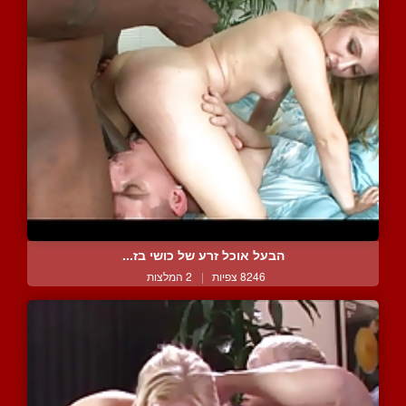
הבעל אוכל זרע של כושי בז...
8246 צפיות
|
2 המלצות