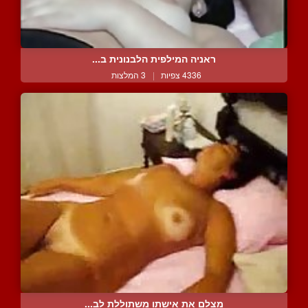
ראניה המילפית הלבנונית ב...
4336 צפיות
|
3 המלצות
מצלם את אישתו משתוללת לב...