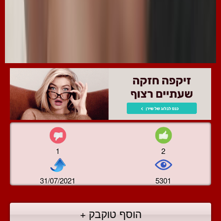
1
2
31/07/2021
5301
הוסף טוקבק +