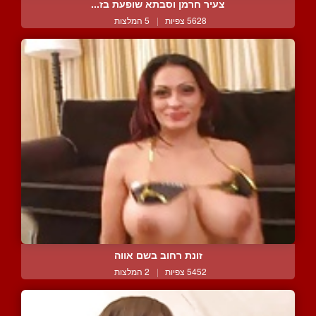
צעיר חרמן וסבתא שופעת בז...
5628 צפיות
|
5 המלצות
זונת רחוב בשם אווה
5452 צפיות
|
2 המלצות