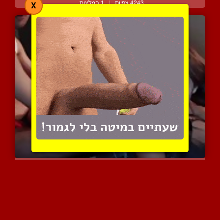
4243 צפיות
|
1 המלצות
X
אני חולה על הישבן המהמם ...
4397 צפיות
|
4 המלצות