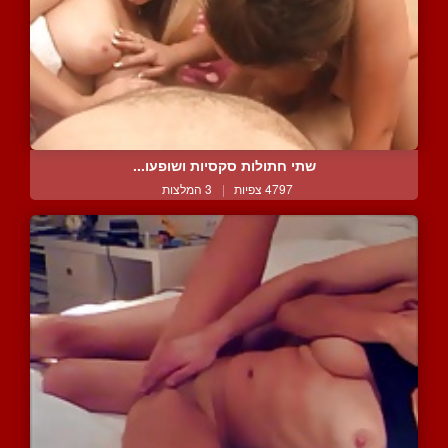
שתי חתולות סקסיות ושופעו...
4797 צפיות
|
3 המלצות