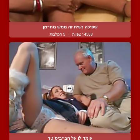
שפיכה נשית זה ממש מחרמן
14508 צפיות
|
5 המלצות
עומד לו על הבייביסיטר