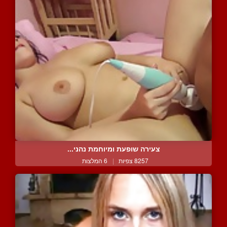
צעירה שופעת ומיוחמת נהני...
8257 צפיות
|
6 המלצות