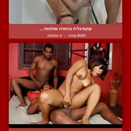
קוקסינלית ובחורה שולטות ...
8090 צפיות
|
4 המלצות