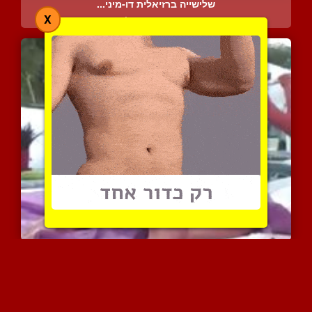
שלישייה ברזיאלית דו-מיני...
X
5767 צפיות
|
1 המלצות
זיונים טובים בדוגי סטייל...
5145 צפיות
|
1 המלצות