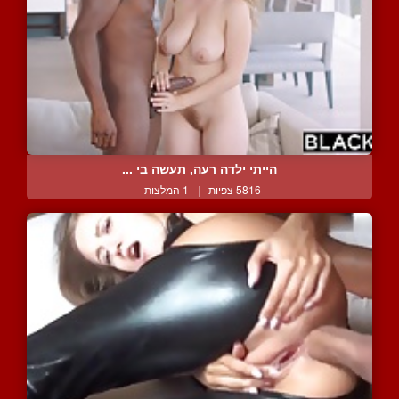
הייתי ילדה רעה, תעשה בי ...
5816 צפיות
|
1 המלצות