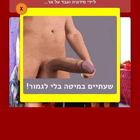
ליידי סידוניה ועבד על אר...
X
4345 צפיות
|
1 המלצות
אורגזמות נשיות מעלפות חו...
4336 צפיות
|
3 המלצות