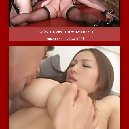
פמדום אסיאתית שולטת על ש...
5771 צפיות
|
4 המלצות