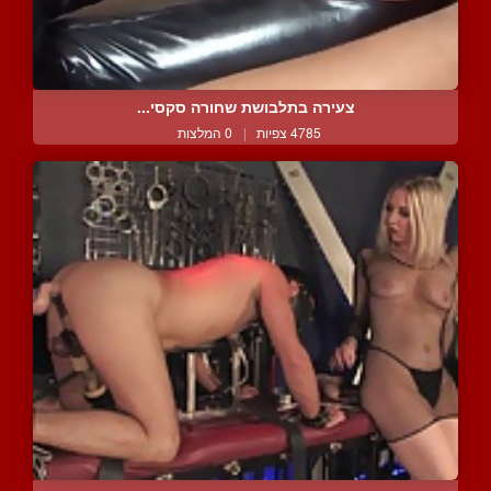
צעירה בתלבושת שחורה סקסי...
4785 צפיות
|
0 המלצות