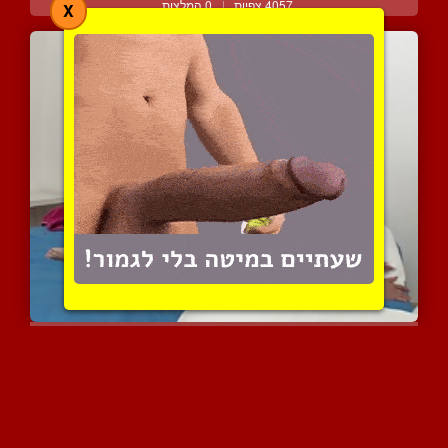
4057 צפיות
|
0 המלצות
X
תני כבוד למבוגרים
5391 צפיות
|
5 המלצות