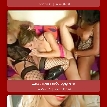
8706 צפיות
|
2 המלצות
שתי קוקסינליות דופקות בח...
11524 צפיות
|
7 המלצות