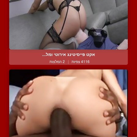
אקט פייסיטינג אירוטי ומל...
4116 צפיות
|
2 המלצות