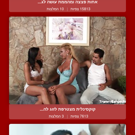
אחות פצצה ומהממת עושה לג...
15813 צפיות
|
10 המלצות
קוקסינלית מצטרפת לזוג לה...
7613 צפיות
|
3 המלצות