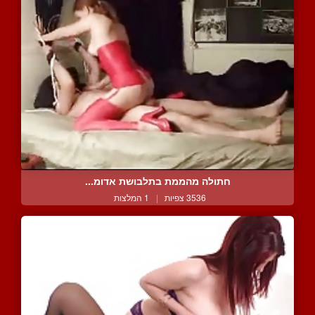
חתולה מהממת בתלבושת אדומ...
3536 צפיות
|
1 המלצות