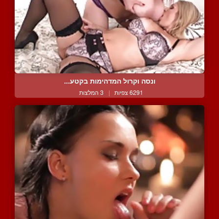
ונסה וקרול המדהימות בקטע...
6291 צפיות
|
3 המלצות