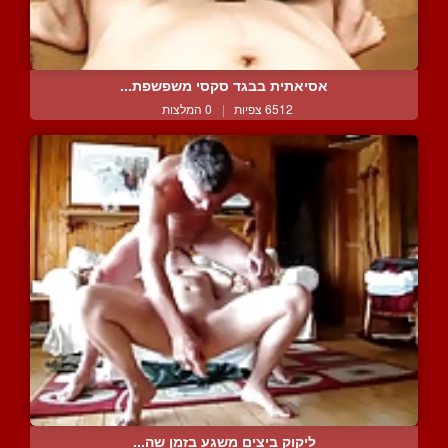
אסיאתית בבגד סקסי משפשפת...
6512 צפיות
|
0 המלצות
ליקוק ביצים משגע בזמן שה...