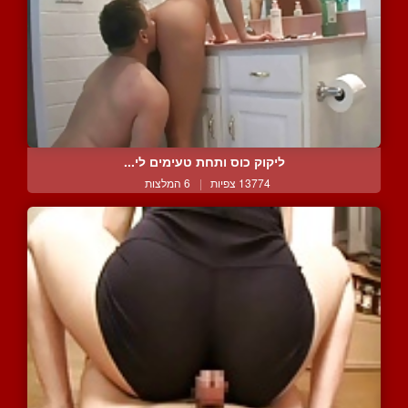
ליקוק כוס ותחת טעימים לי...
13774 צפיות
|
6 המלצות