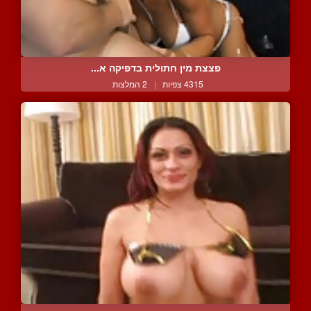
פצצת מין חתולית בדפיקה א...
4315 צפיות
|
2 המלצות