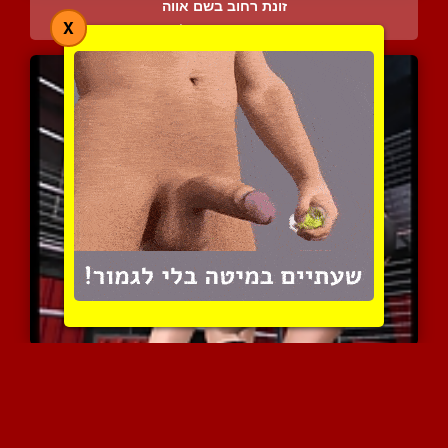
זונת רחוב בשם אווה
X
5449 צפיות
|
2 המלצות
אנימציה סקסית עם שתי כוס...
5264 צפיות
|
0 המלצות