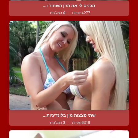
תכניס לי את הזין השחור ו...
4277 צפיות
|
0 המלצות
שתי פצצות מין בלונדיניות...
6319 צפיות
|
3 המלצות