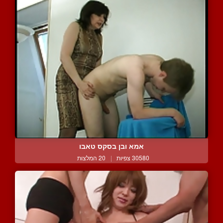
אמא ובן בסקס טאבו
30580 צפיות
|
20 המלצות