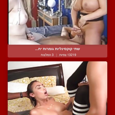
שתי קוקסינליות גומרות יח...
13219 צפיות
|
3 המלצות