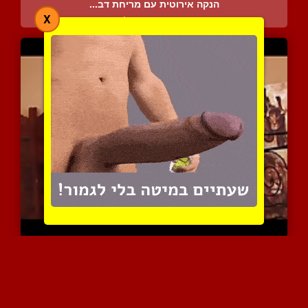
הנקה אירוטית עם מריחת דב...
X
5197 צפיות
|
0 המלצות
מילפית מהממת ביותר חושקת...
4711 צפיות
|
2 המלצות