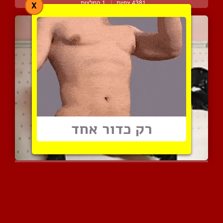
4381 צפיות
|
1 המלצות
X
כוסית בתלבושת לייטקס מבר...
4260 צפיות
|
0 המלצות