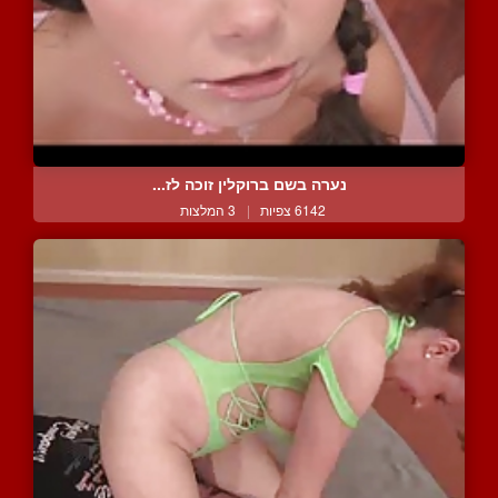
נערה בשם ברוקלין זוכה לז...
6142 צפיות
|
3 המלצות