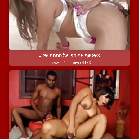
משפשף את הזין על התחת של...
6173 צפיות
|
1 המלצות