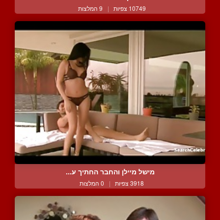
10749 צפיות
|
9 המלצות
מישל מיילן והחבר החתיך ע...
3918 צפיות
|
0 המלצות