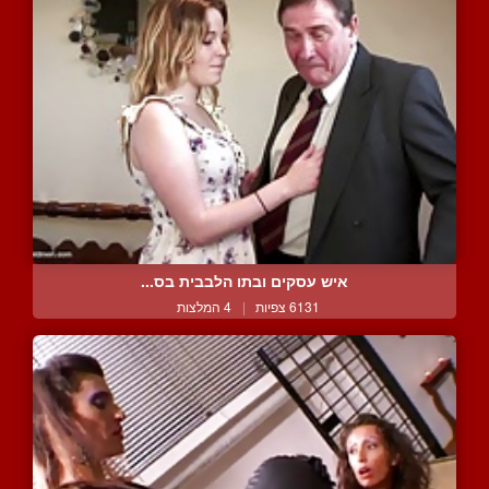
איש עסקים ובתו הלבבית בס...
6131 צפיות
|
4 המלצות