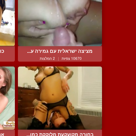
מציצה ישראלית עם גמירה ע...
כו
10670 צפיות
|
2 המלצות
בחורה מקועקעת מלוקקת כמו...
אנ