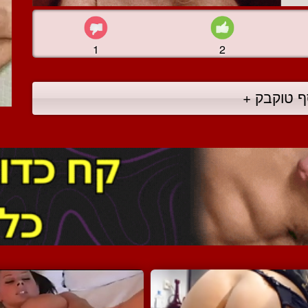
1
2
ף טוקבק +