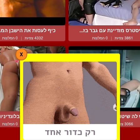
סטרס מזדיינת עם גבר בז...
כיף לעסות את הישבן המגר
3861 צפיות
|
0 המלצות
4332 צפיות
|
0 המלצות
X
 לה שיטו מיוחדות לאמבט...
עיסוי אירוטי לבלונדיניות
3066 צפיות
|
2 המלצות
6579 צפיות
|
0 המלצות
צור קשר