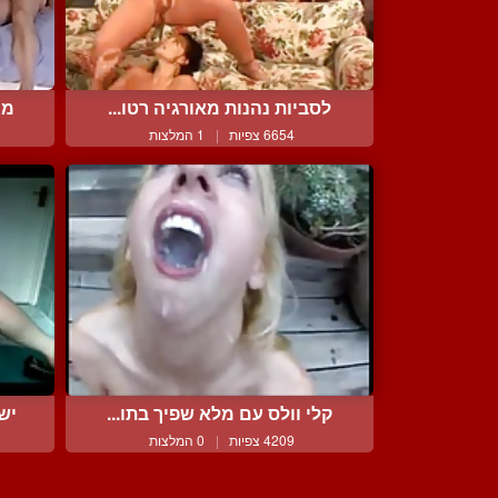
לסביות נהנות מאורגיה רטו...
מי
6654 צפיות
|
1 המלצות
קלי וולס עם מלא שפיך בתו...
יש
4209 צפיות
|
0 המלצות