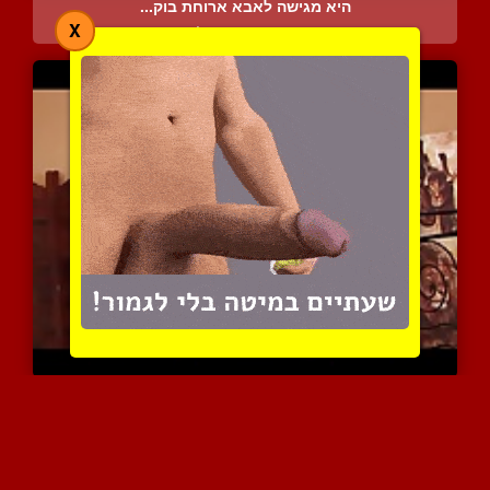
היא מגישה לאבא ארוחת בוק...
X
6830 צפיות
|
3 המלצות
מילפית מהממת ביותר חושקת...
4714 צפיות
|
2 המלצות