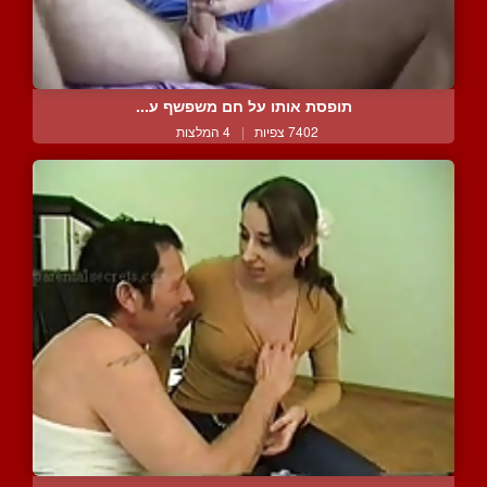
תופסת אותו על חם משפשף ע...
7402 צפיות
|
4 המלצות