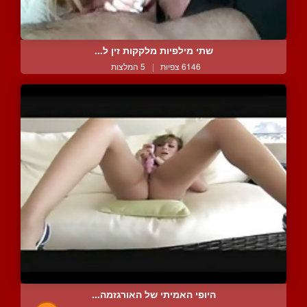
שתי מילפיות מלקקות זין ל...
6146 צפיות
|
5 המלצות
היופי האמיתי של האורגזמה...