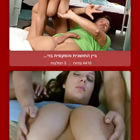
גיין החושנית והסקסית בזי...
4416 צפיות
|
3 המלצות