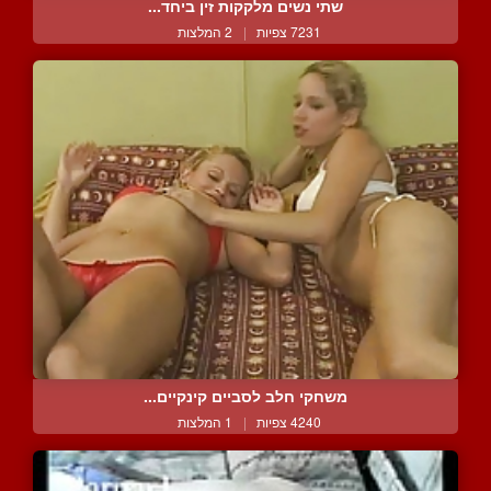
שתי נשים מלקקות זין ביחד...
7231 צפיות
|
2 המלצות
משחקי חלב לסביים קינקיים...
4240 צפיות
|
1 המלצות