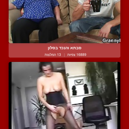
סבתא והנכד בסלון
16889 צפיות
|
13 המלצות