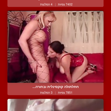
7402 צפיות
|
4 המלצות
חתלתולה קוקסינלית ובחורה...
7851 צפיות
|
3 המלצות