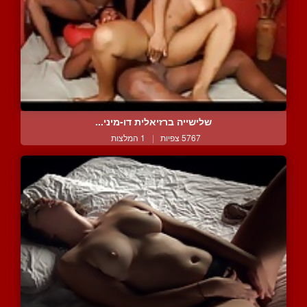
שלישייה ברזיאלית דו-מיני...
5767 צפיות
|
1 המלצות