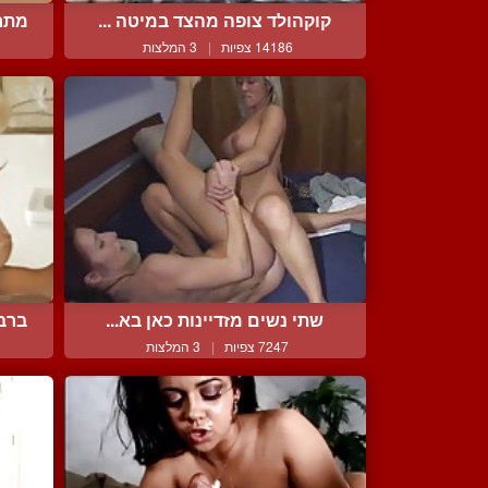
קוקהולד צופה מהצד במיטה ...
מתח
14186 צפיות
|
3 המלצות
שתי נשים מזדיינות כאן בא...
ברב
7247 צפיות
|
3 המלצות