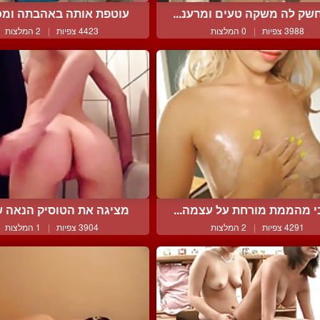
שק לה משקה טעים ומרענ...
עוטפת אותה באהבתה ומכני
3988 צפיות
|
0 המלצות
4423 צפיות
|
2 המלצות
י מהממת מורחת על עצמה...
מציגה את הטוסיק הנאה של
4291 צפיות
|
2 המלצות
3904 צפיות
|
1 המלצות