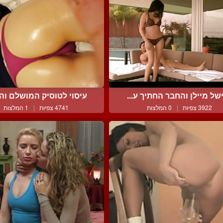
של מיילן והחבר החתיך ע...
עיסוי לטוסיק המושלם והק
3922 צפיות
|
0 המלצות
4741 צפיות
|
1 המלצות