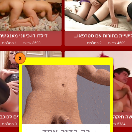
שיית בחורות עם סטרפאו...
דילדו דו-כיווני מענג שתי
4609 צפיות
|
2 המלצות
3690 צפיות
|
1 המלצות
X
ה חזקה הולכת מכות עם ...
זיון חסר מעצורים לכוכבת 
5784 צפיות
|
1 המלצות
4351 צפיות
|
0 המלצות