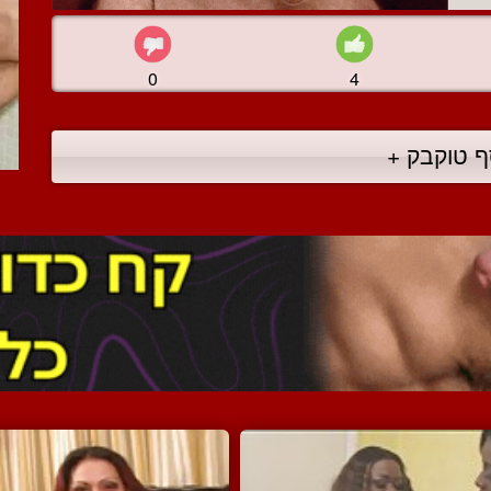
0
4
ף טוקבק +