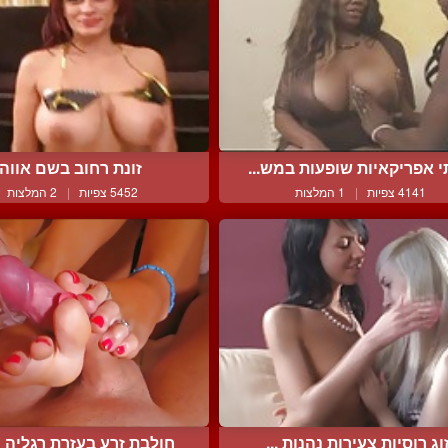
 אפריקאיות שופעות במש...
זונת רחוב בשם אווה
4141 צפיות
|
1 המלצות
5452 צפיות
|
2 המלצות
וג רוסיות צעירות נהנות ...
חולבת זרע בעזרת רגליה ה