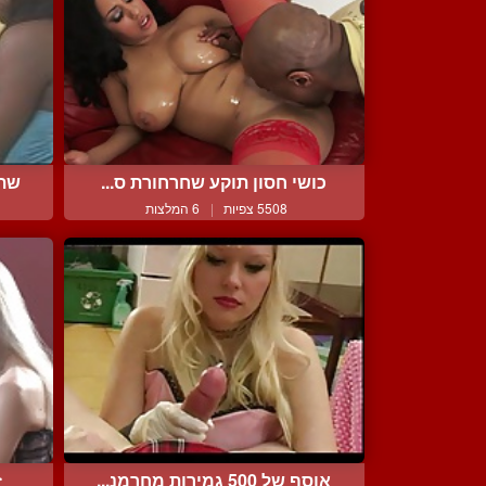
כושי חסון תוקע שחרחורת ס...
שתי
5508 צפיות
|
6 המלצות
אוסף של 500 גמירות מחרמנ...
ז