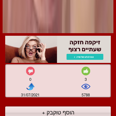
0
3
31/07/2021
5788
הוסף טוקבק +