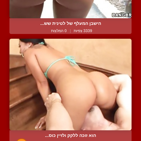
הישבן המעלף של לטינית שש...
3339 צפיות
|
0 המלצות
הוא זוכה ללקק ולזיין כוס...