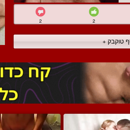
2
2
ף טוקבק +