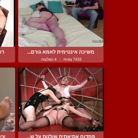
משיכה אינטימית לאמא גורם...
רו
7432 צפיות
|
4 המלצות
פמדום אסיאתית שולטת על ש...
עיס