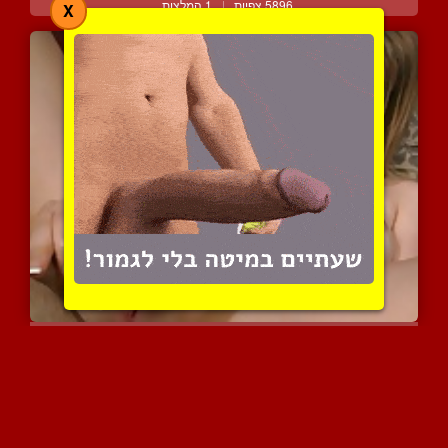
5896 צפיות
|
1 המלצות
X
בלונדינית עושה ביד לחבר ...
5035 צפיות
|
3 המלצות