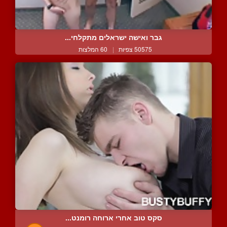
גבר ואישה ישראלים מתקלחי...
50575 צפיות
|
60 המלצות
סקס טוב אחרי ארוחה רומנט...