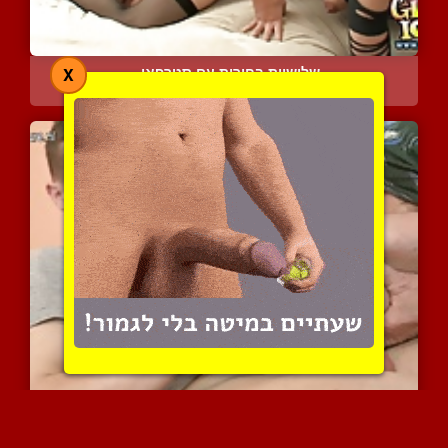
שלישיית בחורות עם סטרפאו...
X
4603 צפיות
|
2 המלצות
צעיר חרמן וסבתא שופעת בז...