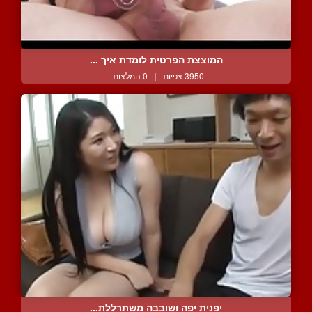
המוצצת הפרטית לומדת איך ...
3950 צפיות
|
0 המלצות
יפנית יפה ושובבה משתרללת...