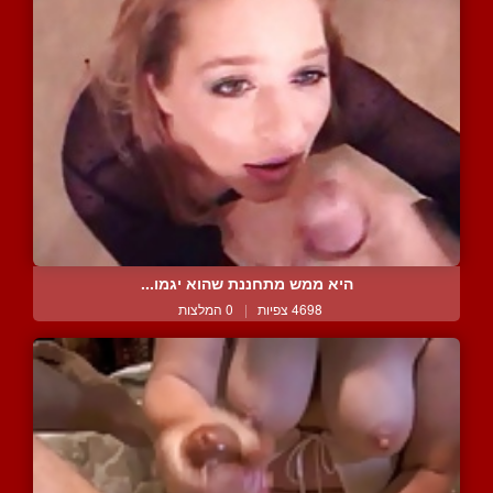
היא ממש מתחננת שהוא יגמו...
4698 צפיות
|
0 המלצות