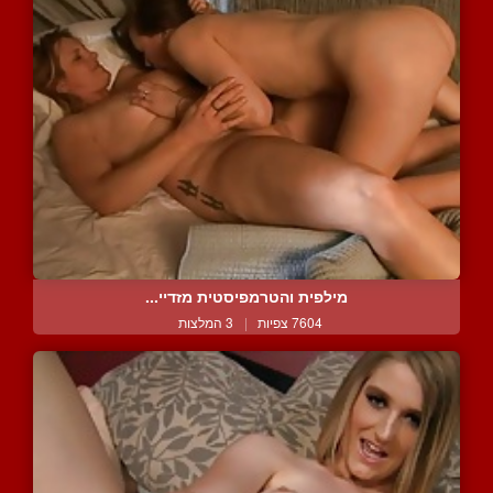
מילפית והטרמפיסטית מזדיי...
7604 צפיות
|
3 המלצות