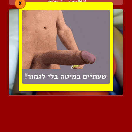
5616 צפיות
|
4 המלצות
X
בחורה ערבייה דיסקרטית מו...
6362 צפיות
|
3 המלצות