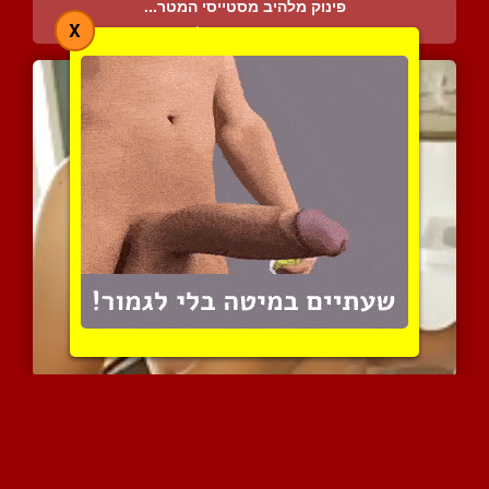
פינוק מלהיב מסטייסי המטר...
X
4674 צפיות
|
1 המלצות
ברבי מהממת מורחת על עצמה...
4290 צפיות
|
2 המלצות