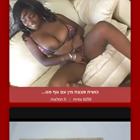
כושית פצצת מין עם גוף מט...
4256 צפיות
|
0 המלצות