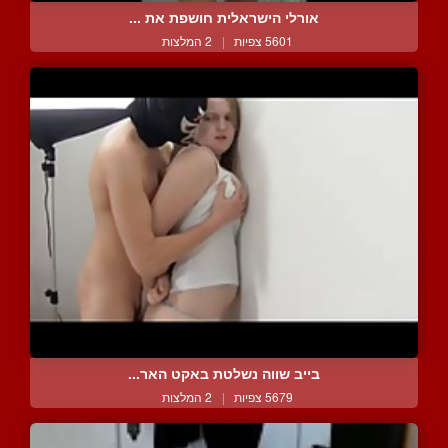
אורלי הישראלית חושפת את ...
5601 צפיות
|
2 המלצות
בייב שווה נשלטת באקט האר...
5679 צפיות
|
2 המלצות