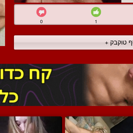
0
1
ף טוקבק +