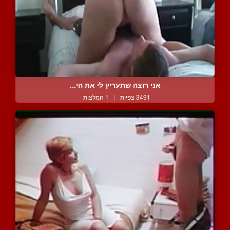
אני רוצה שתעריץ לי את הי...
3491 צפיות
|
1 המלצות