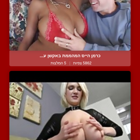
כרמן הייס המהממת באקשן ע...
5862 צפיות
|
5 המלצות