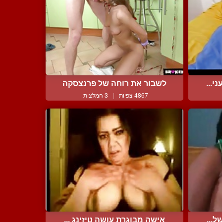
י...
לשבור את רוחה של פרנצסקה
4867 צפיות
|
3 המלצות
...
אישה מבוגרת עושה טיזינג ...