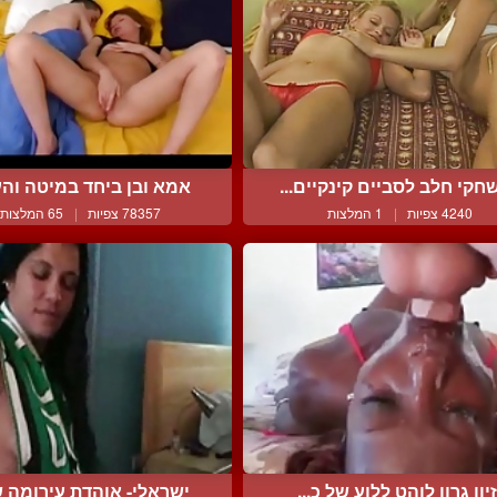
חקי חלב לסביים קינקיים...
אמא ובן ביחד במיטה והענ
4240 צפיות
|
1 המלצות
78357 צפיות
|
65 המלצות
זיון גרון לוהט ללוע של כ...
ישראלי- אוהדת עירומה של