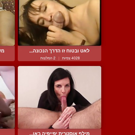
לאט ובטוח זו הדרך הנכונה...
מש
4028 צפיות
|
2 המלצות
מילף אוסטרית יפייפיה באו...