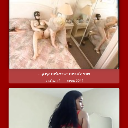
שתי לסביות ישראליות קינק...
5041 צפיות
|
4 המלצות