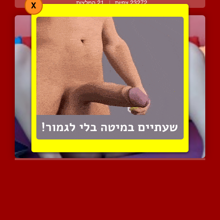
23272 צפיות
|
21 המלצות
X
זואי הבומבילה נהנית לאונ...
3979 צפיות
|
2 המלצות