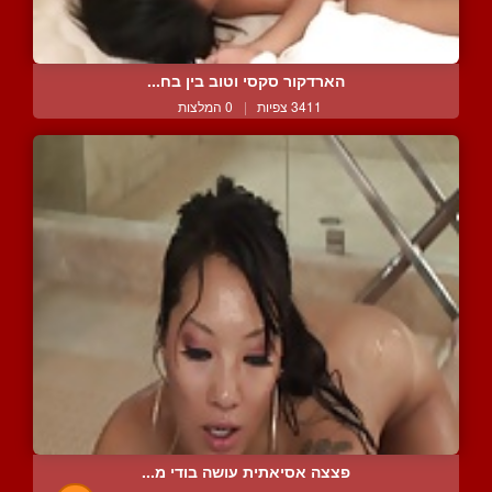
הארדקור סקסי וטוב בין בח...
3411 צפיות
|
0 המלצות
פצצה אסיאתית עושה בודי מ...