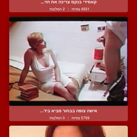
קאסידי בנקס צריכה את הזי...
4931 צפיות
|
2 המלצות
אישה צופה בבחור מביא ביד...
5769 צפיות
|
0 המלצות