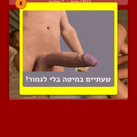
13613 צפיות
|
7 המלצות
X
מילפית והטרמפיסטית מזדיי...
7610 צפיות
|
3 המלצות