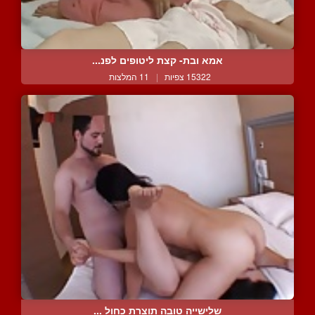
אמא ובת- קצת ליטופים לפנ...
15322 צפיות
|
11 המלצות
שלישייה טובה תוצרת כחול ...