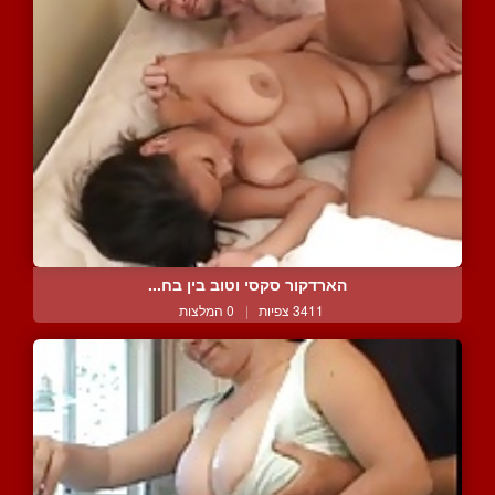
הארדקור סקסי וטוב בין בח...
3411 צפיות
|
0 המלצות