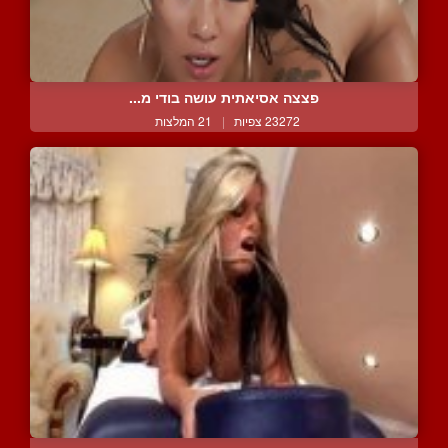
פצצה אסיאתית עושה בודי מ...
23272 צפיות
|
21 המלצות