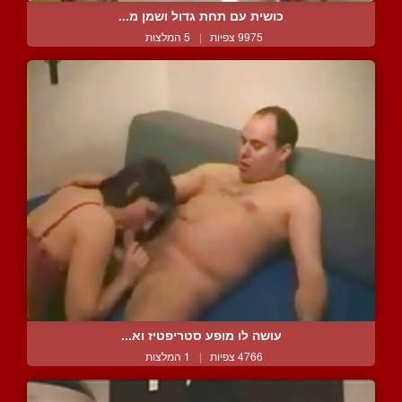
כושית עם תחת גדול ושמן מ...
9975 צפיות
|
5 המלצות
עושה לו מופע סטריפטיז וא...
4766 צפיות
|
1 המלצות