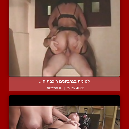
לטינית בגרביונים רוכבת ח...
4056 צפיות
|
0 המלצות