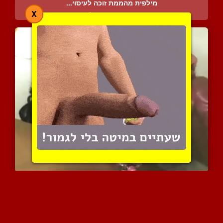
מילפית מהממת זוכה לעיסוי...
X
5407 צפיות
|
1 המלצות
גמירות בהילוך איטי לכל ח...
6158 צפיות
|
1 המלצות