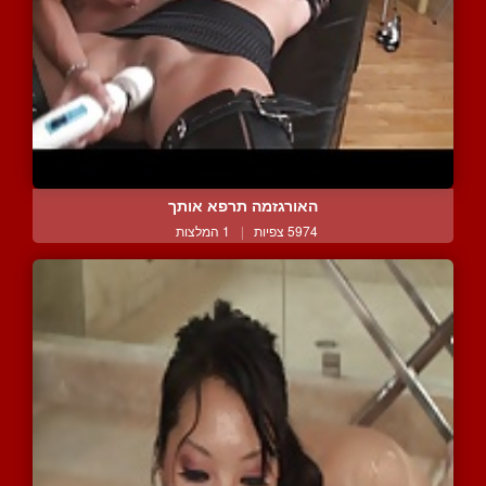
האורגזמה תרפא אותך
5974 צפיות
|
1 המלצות