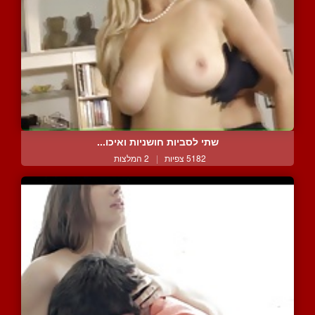
שתי לסביות חושניות ואיכו...
5182 צפיות
|
2 המלצות