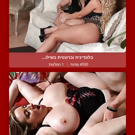
בלונדינית וברונטית בשילו...
4530 צפיות
|
1 המלצות