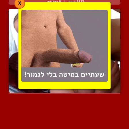
4837 צפיות
|
0 המלצות
X
שתי לסביות טעימות ושופעו...
4063 צפיות
|
1 המלצות