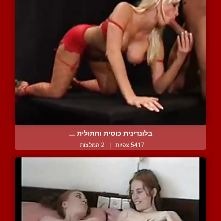
בלונדינית כוסית וחתולית ...
5417 צפיות
|
2 המלצות