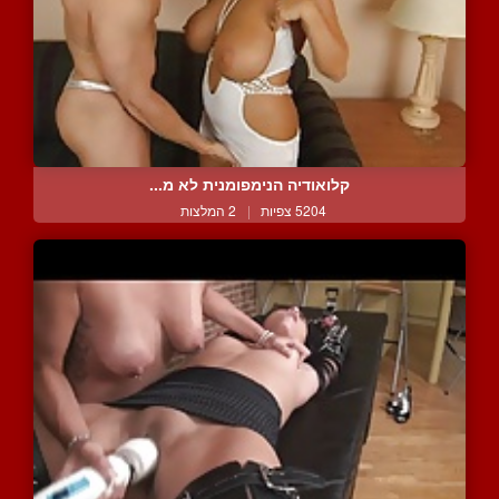
קלואודיה הנימפומנית לא מ...
5204 צפיות
|
2 המלצות