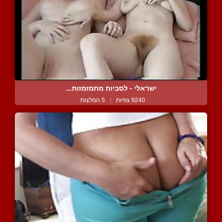
ישראלי - לסביות מתמזמזות...
9240 צפיות
|
5 המלצות