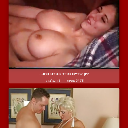
זיון שדיים נהדר בסרט כחו...
5478 צפיות
|
3 המלצות