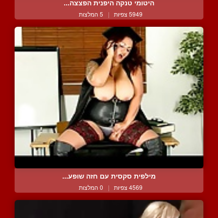
היטומי טנקה היפנית הפצצה...
5949 צפיות
|
5 המלצות
מילפית סקסית עם חזה שופע...
4569 צפיות
|
0 המלצות