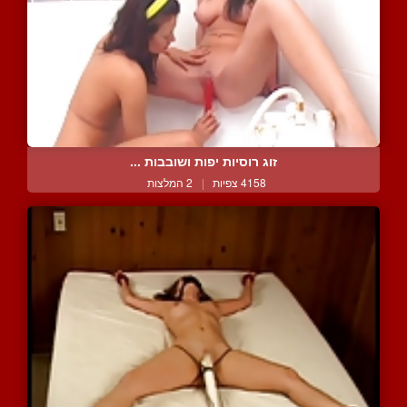
זוג רוסיות יפות ושובבות ...
4158 צפיות
|
2 המלצות