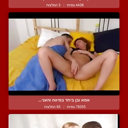
4438 צפיות
|
3 המלצות
אמא ובן ביחד במיטה והעני...
78355 צפיות
|
65 המלצות