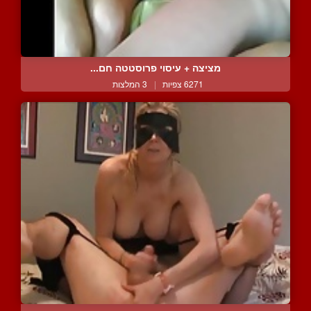
מציצה + עיסוי פרוסטטה חם...
6271 צפיות
|
3 המלצות