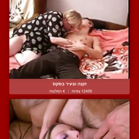
זקנה וצעיר בסקס
12456 צפיות
|
4 המלצות