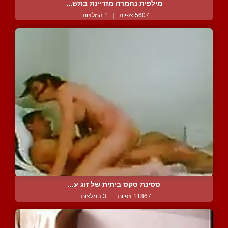
מילפית נחמדה מזדיינת בתש...
5607 צפיות
|
1 המלצות
ססינת סקס ביתית של זוג ע...
11867 צפיות
|
3 המלצות