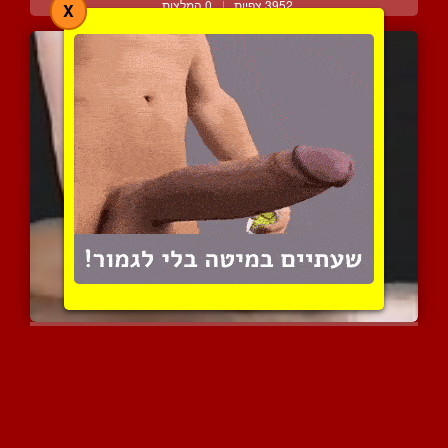
3952 צפיות
|
0 המלצות
X
שפשוף זין מדהים ביופיו ל...
8538 צפיות
|
9 המלצות