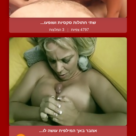
שתי חתולות סקסיות ושופעו...
4797 צפיות
|
3 המלצות
אמבר באך המילפית עושה לו...