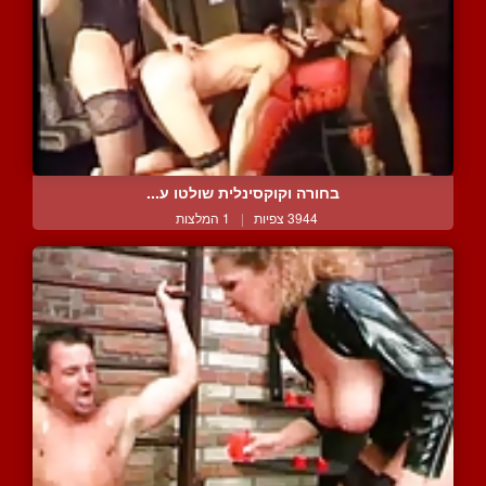
בחורה וקוקסינלית שולטו ע...
3944 צפיות
|
1 המלצות