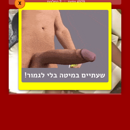
4929 צפיות
|
2 המלצות
X
כושית פצצת מין עם גוף מט...
4256 צפיות
|
0 המלצות