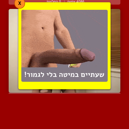
4086 צפיות
|
0 המלצות
X
חתולה דנית סובלת למען תא...
4404 צפיות
|
1 המלצות