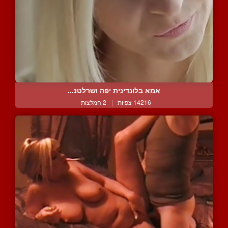
אמא בלונדינית יפה ושרלטנ...
14216 צפיות
|
2 המלצות