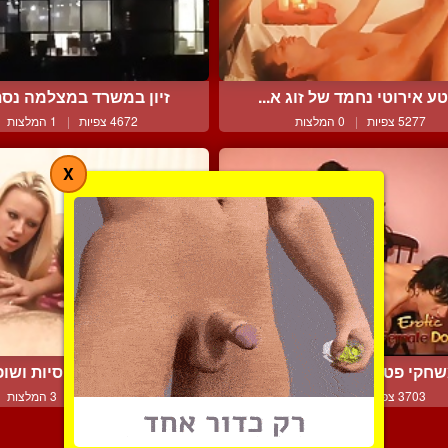
ע אירוטי נחמד של זוג א...
זיון במשרד במצלמה נס
5277 צפיות
|
0 המלצות
4672 צפיות
|
1 המלצות
X
חקי פטיש קינקיים ואירו...
שתי חתולות סקסיות ושופע
3703 צפיות
|
1 המלצות
4792 צפיות
|
3 המלצות
צור קשר