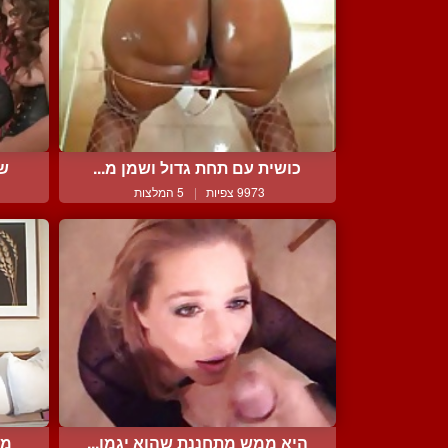
כושית עם תחת גדול ושמן מ...
שת
9973 צפיות
|
5 המלצות
היא ממש מתחננת שהוא יגמו...
מב