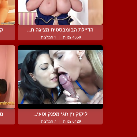
הדיילת הבומבסטית מציגה ח...
קט
4650 צפיות
|
1 המלצות
ליקוק זין זוגי מפנק וטעי...
מש
6429 צפיות
|
7 המלצות