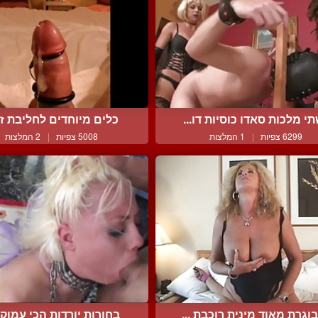
י מלכות סאדו כוסיות דו...
כלים מיוחדים לחליבת זין 
6299 צפיות
|
1 המלצות
5008 צפיות
|
2 המלצות
וגרת מאוד מינית רוכבת ...
בחורות יורדות הכי עמוק ש