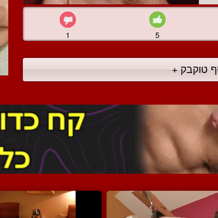
1
5
ף טוקבק +